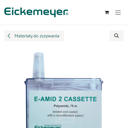
Przejdź do zawartości
Materiały do zszywania