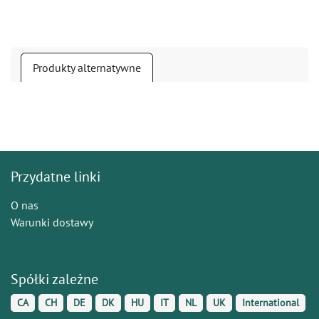
Produkty alternatywne
Przydatne linki
O nas
Warunki dostawy
Spółki zależne
CA
CH
DE
DK
HU
IT
NL
UK
International