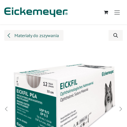
Przejdź do zawartości
Materiały do zszywania