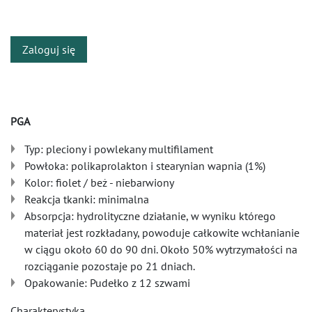
​
Zaloguj się
PGA
Typ: pleciony i powlekany multifilament
Powłoka: polikaprolakton i stearynian wapnia (1%)
Kolor: fiolet / beż - niebarwiony
Reakcja tkanki: minimalna
Absorpcja: hydrolityczne działanie, w wyniku którego
materiał jest rozkładany, powoduje całkowite wchłanianie
w ciągu około 60 do 90 dni. Około 50% wytrzymałości na
rozciąganie pozostaje po 21 dniach.
Opakowanie: Pudełko z 12 szwami
Charakterystyka