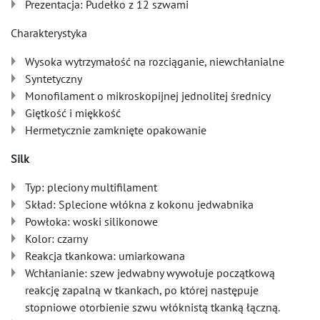
Prezentacja: Pudełko z 12 szwami
Charakterystyka
Wysoka wytrzymałość na rozciąganie, niewchłanialne
Syntetyczny
Monofilament o mikroskopijnej jednolitej średnicy
Giętkość i miękkość
Hermetycznie zamknięte opakowanie
Silk
Typ: pleciony multifilament
Skład: Splecione włókna z kokonu jedwabnika
Powłoka: woski silikonowe
Kolor: czarny
Reakcja tkankowa: umiarkowana
Wchłanianie: szew jedwabny wywołuje początkową
reakcję zapalną w tkankach, po której następuje
stopniowe otorbienie szwu włóknistą tkanką łączną.