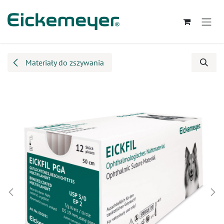
Przejdź do zawartości
Materiały do zszywania