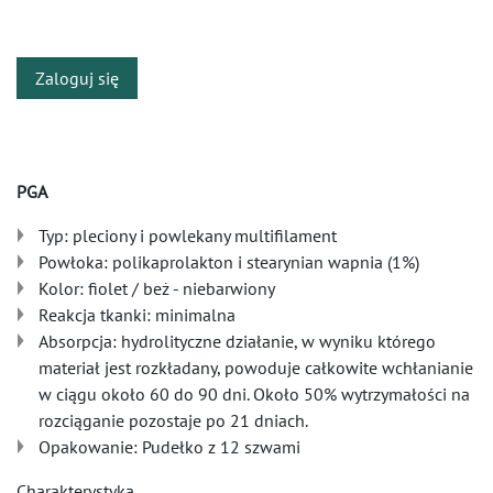
​
Zaloguj się
PGA
Typ: pleciony i powlekany multifilament
Powłoka: polikaprolakton i stearynian wapnia (1%)
Kolor: fiolet / beż - niebarwiony
Reakcja tkanki: minimalna
Absorpcja: hydrolityczne działanie, w wyniku którego
materiał jest rozkładany, powoduje całkowite wchłanianie
w ciągu około 60 do 90 dni. Około 50% wytrzymałości na
rozciąganie pozostaje po 21 dniach.
Opakowanie: Pudełko z 12 szwami
Charakterystyka