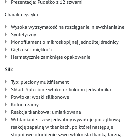
Prezentacja: Pudełko z 12 szwami
Charakterystyka
Wysoka wytrzymałość na rozciąganie, niewchłanialne
Syntetyczny
Monofilament o mikroskopijnej jednolitej średnicy
Giętkość i miękkość
Hermetycznie zamknięte opakowanie
Silk
Typ: pleciony multifilament
Skład: Splecione włókna z kokonu jedwabnika
Powłoka: woski silikonowe
Kolor: czarny
Reakcja tkankowa: umiarkowana
Wchłanianie: szew jedwabny wywołuje początkową
reakcję zapalną w tkankach, po której następuje
stopniowe otorbienie szwu włóknistą tkanką łączną.