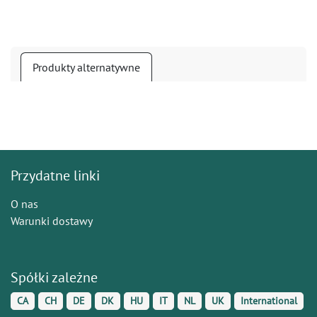
Produkty alternatywne
Przydatne linki
O nas
Warunki dostawy
Spółki zależne
CA
CH
DE
DK
HU
IT
NL
UK
International