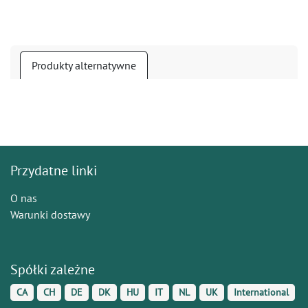
Produkty alternatywne
Przydatne linki
O nas
Warunki dostawy
Spółki zależne
CA
CH
DE
DK
HU
IT
NL
UK
International