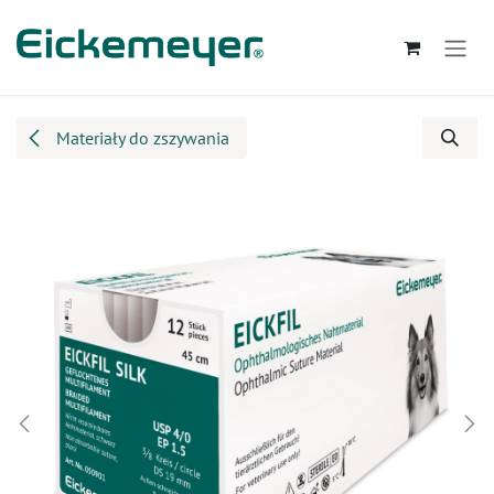
Przejdź do zawartości
Materiały do zszywania