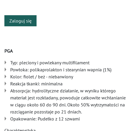
​
Zaloguj się
PGA
Typ: pleciony i powlekany multifilament
Powłoka: polikaprolakton i stearynian wapnia (1%)
Kolor: fiolet / beż - niebarwiony
Reakcja tkanki: minimalna
Absorpcja: hydrolityczne działanie, w wyniku którego
materiał jest rozkładany, powoduje całkowite wchłanianie
w ciągu około 60 do 90 dni. Około 50% wytrzymałości na
rozciąganie pozostaje po 21 dniach.
Opakowanie: Pudełko z 12 szwami
Charakterystyka