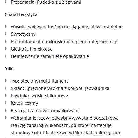
Prezentacja: Pudełko z 12 szwami
Charakterystyka
Wysoka wytrzymałość na rozciąganie, niewchłanialne
Syntetyczny
Monofilament o mikroskopijnej jednolitej średnicy
Giętkość i miękkość
Hermetycznie zamknięte opakowanie
Silk
Typ: pleciony multifilament
Skład: Splecione włókna z kokonu jedwabnika
Powłoka: woski silikonowe
Kolor: czarny
Reakcja tkankowa: umiarkowana
Wchłanianie: szew jedwabny wywołuje początkową
reakcję zapalną w tkankach, po której następuje
stopniowe otorbienie szwu włóknistą tkanką łączną.