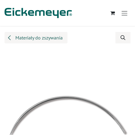
Przejdź do zawartości
Materiały do zszywania