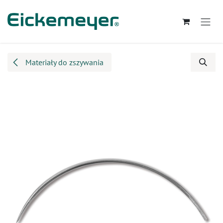
Przejdź do zawartości
Materiały do zszywania