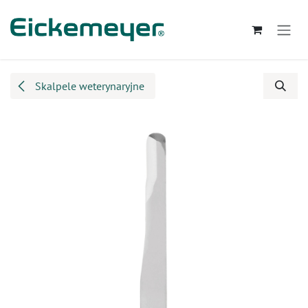
Przejdź do zawartości
Skalpele weterynaryjne