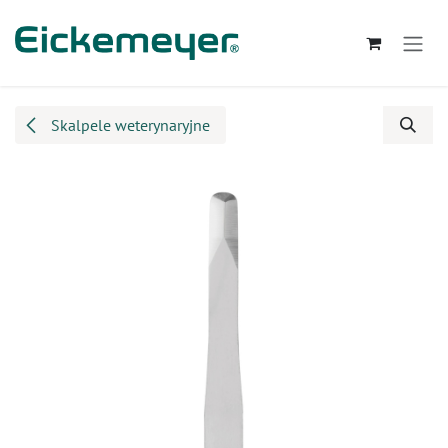
Przejdź do zawartości
Skalpele weterynaryjne